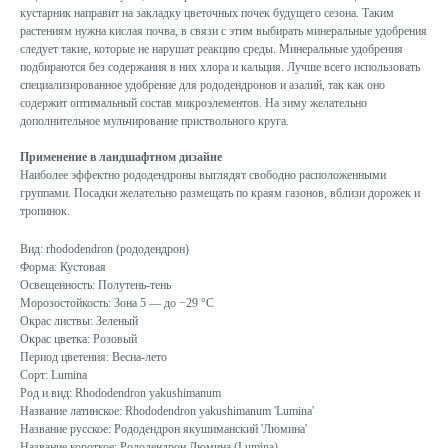
кустарник направит на закладку цветочных почек будущего сезона. Таким
растениям нужна кислая почва, в связи с этим выбирать минеральные удобрения
следует такие, которые не нарушат реакцию среды. Минеральные удобрения
подбираются без содержания в них хлора и кальция. Лучше всего использовать
специализированное удобрение для рододендронов и азалий, так как оно
содержит оптимальный состав микроэлементов. На зиму желательно
дополнительное мульчирование приствольного круга.
Применение в ландшафтном дизайне
Наиболее эффектно рододендроны выглядят свободно расположенными
группами. Посадки желательно размещать по краям газонов, вблизи дорожек и
тропинок.
Вид: rhododendron (рододендрон)
Форма: Кустовая
Освещенность: Полутень-тень
Морозостойкость: Зона 5 — до −29 °C
Окрас листвы: Зеленый
Окрас цветка: Розовый
Период цветения: Весна-лето
Сорт: Lumina
Род и вид: Rhododendron yakushimanum
Название латинское: Rhododendron yakushimanum 'Lumina'
Название русское: Рододендрон якушиманский 'Люмина'
Название короткое: Рододендрон Люмина (Lumina)