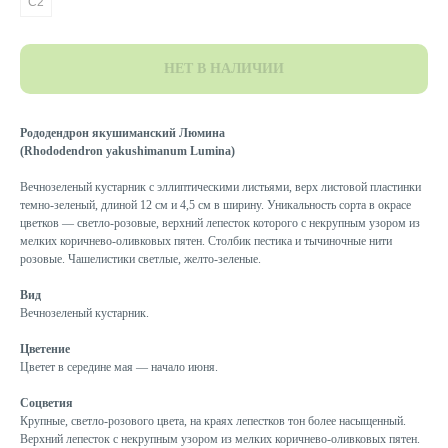
C2
НЕТ В НАЛИЧИИ
Рододендрон якушиманский Люмина
(Rhododendron yakushimanum Lumina)
Вечнозеленый кустарник с эллиптическими листьями, верх листовой пластинки
темно-зеленый, длиной 12 см и 4,5 см в ширину. Уникальность сорта в окрасе
цветков — светло-розовые, верхний лепесток которого с некрупным узором из
мелких коричнево-оливковых пятен. Столбик пестика и тычиночные нити
розовые. Чашелистики светлые, желто-зеленые.
Вид
Вечнозеленый кустарник.
Цветение
Цветет в середине мая — начало июня.
Соцветия
Крупные, светло-розового цвета, на краях лепестков тон более насыщенный.
Верхний лепесток с некрупным узором из мелких коричнево-оливковых пятен.