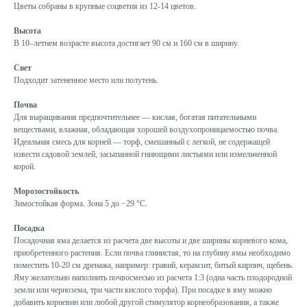
Цветы собраны в крупные соцветия из 12-14 цветов.
Высота
В 10–летнем возрасте высота достигает 90 см и 160 см в ширину.
Свет
Подходит затененное место или полутень.
Почва
Для выращивания предпочтительнее — кислая, богатая питательными
веществами, влажная, обладающая хорошей воздухопроницаемостью почва.
Идеальная смесь для корней — торф, смешанный с легкой, не содержащей
извести садовой землей, засыпанной гниющими листьями или измельченной
корой.
Морозостойкость
Зимостойкая форма. Зона 5 до −29 °C.
Посадка
Посадочная яма делается из расчета две высоты и две ширины корневого кома,
приобретенного растения. Если почва глинистая, то на глубину ямы необходимо
поместить 10-20 см дренажа, например: гравий, керамзит, битый кирпич, щебень.
Яму желательно наполнить почвосмесью из расчета 1:3 (одна часть плодородной
земли или чернозема, три части кислого торфа). При посадке в яму можно
добавить корневин или любой другой стимулятор корнеобразования, а также