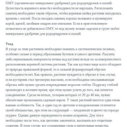
ОМУ (органическое минеральное удобрение) для рододендронов и азалий.
Целостность корневого кома без необходимости не нарушать. Расположить
саженец необходимо таким образом, чтобы корневая шейка растения находилась
вровень с землей. После посадки саженец хорошо поливают и мульчируют
корой, щепой, хвойным опадом или опилками. Если в приготовленную
почвосмесь не добавлялось ОМУ, то под мульчу можно заделать в грунт любое
минеральное удобрение для рододендронов и азалий.
Уход
В уходе за этим растением необходимо помнить о систематических поливах,
особенно сильно в период образования бутонов и самого цветения. Рыхлить
либо перекапывать поверхность почвы под кустами нельзя из-за поверхностного
расположения корневой системы растения. Так как кустики чаще всего обладают
от природы правильной формой, то в сильной формирующей обрезки
необходимости нет. Как правило, растение нуждается в обрезке в том случае,
если кустарник стал чрезмерно высоким, если необходима омолаживающая
обрезка либо нужно срезать поврежденные морозом стебли. Подрезку стеблей
производят в весеннее время, при этом нужно успеть до того, как начнется
сокодвижение. Срезы на ветках, толщина которых от 20 до 40 мм, нужно
обязательно промазывать садовым варом. У таких растений имеется одна очень
важная особенность. Так, в один год их цветение и плодоношение отличается
своей обильностью, при этом на следующий ― плодоносит и цветет он гораздо
скуднее. Однако данную периодичность можно исправить. Для этого
необходимо после того, как цветение закончится, выломать все отцветшие
соцветия. В этом случае, все сохраненные силы и питательные вещества