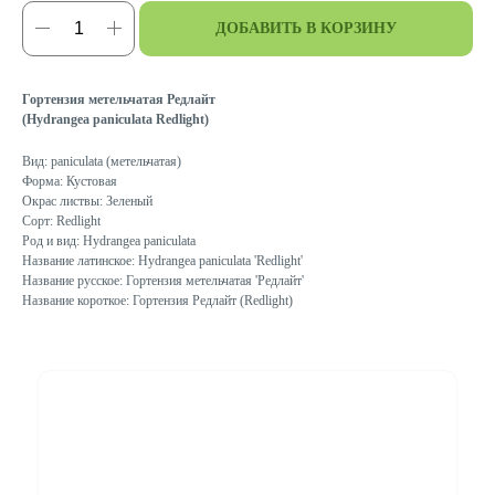
ДОБАВИТЬ В КОРЗИНУ
Гортензия метельчатая Редлайт
(Hydrangea paniculata Redlight)
Вид: paniculata (метельчатая)
Форма: Кустовая
Окрас листвы: Зеленый
Сорт: Redlight
Род и вид: Hydrangea paniculata
Название латинское: Hydrangea paniculata 'Redlight'
Название русское: Гортензия метельчатая 'Редлайт'
Название короткое: Гортензия Редлайт (Redlight)