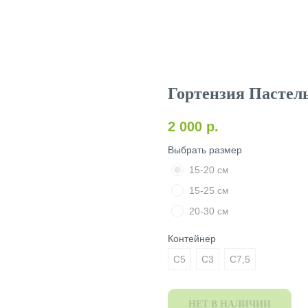
Гортензия Пастель
2 000
р.
Выбрать размер
15-20 см
15-25 см
20-30 см
Контейнер
C5
C3
C7,5
НЕТ В НАЛИЧИИ