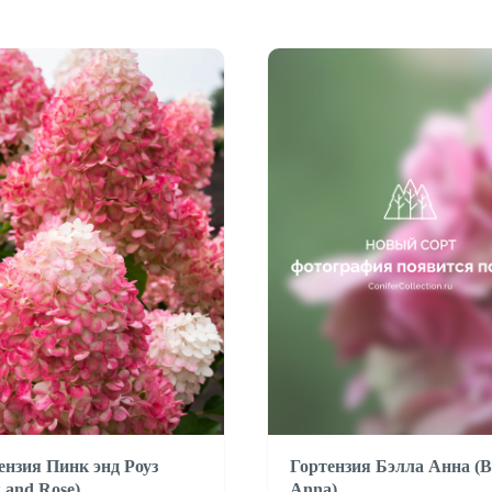
ензия Пинк энд Роуз
Гортензия Бэлла Анна (Be
k and Rose)
Anna)