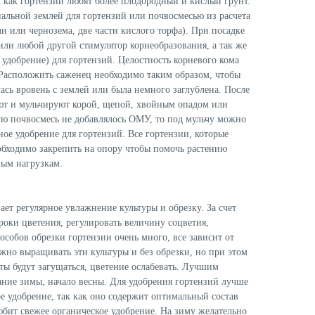
к как гортензии любят более плодородный и кислый грунт.
альной землей для гортензий или почвосмесью из расчета
ли или чернозема, две части кислого торфа). При посадке
или любой другой стимулятор корнеобразования, а так же
удобрение) для гортензий. Целостность корневого кома
 Расположить саженец необходимо таким образом, чтобы
ась вровень с землей или была немного заглублена. После
ют и мульчируют корой, щепой, хвойным опадом или
ю почвосмесь не добавлялось ОМУ, то под мульчу можно
ное удобрение для гортензий. Все гортензии, которые
бходимо закрепить на опору чтобы помочь растению
вым нагрузкам.
ает регулярное увлажнение культуры и обрезку. За счет
роки цветения, регулировать величину соцветия,
пособов обрезки гортензии очень много, все зависит от
жно выращивать эти культуры и без обрезки, но при этом
сты будут загущаться, цветение ослабевать. Лучшим
ание зимы, начало весны. Для удобрения гортензий лучше
е удобрение, так как оно содержит оптимальный состав
юбит свежее органическое удобрение. На зиму желательно