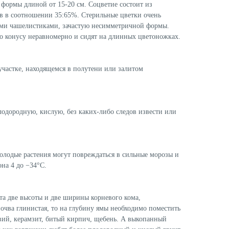
формы длиной от 15-20 см. Соцветие состоит из
в в соотношении 35:65%. Стерильные цветки очень
ыми чашелистиками, зачастую несимметричной формы.
о конусу неравномерно и сидят на длинных цветоножках.
участке, находящемся в полутени или залитом
лодородную, кислую, без каких-либо следов извести или
молодые растения могут повреждаться в сильные морозы и
она 4 до −34°C.
ета две высоты и две ширины корневого кома,
очва глинистая, то на глубину ямы необходимо поместить
авий, керамзит, битый кирпич, щебень. А выкопанный