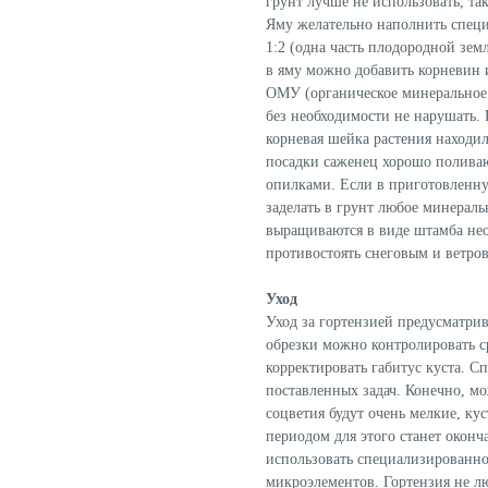
грунт лучше не использовать, та
Яму желательно наполнить специ
1:2 (одна часть плодородной зем
в яму можно добавить корневин 
ОМУ (органическое минеральное 
без необходимости не нарушать.
корневая шейка растения находил
посадки саженец хорошо полива
опилками. Если в приготовленну
заделать в грунт любое минераль
выращиваются в виде штамба нео
противостоять снеговым и ветро
Уход
Уход за гортензией предусматрив
обрезки можно контролировать с
корректировать габитус куста. С
поставленных задач. Конечно, мо
соцветия будут очень мелкие, ку
периодом для этого станет оконч
использовать специализированно
микроэлементов. Гортензия не л