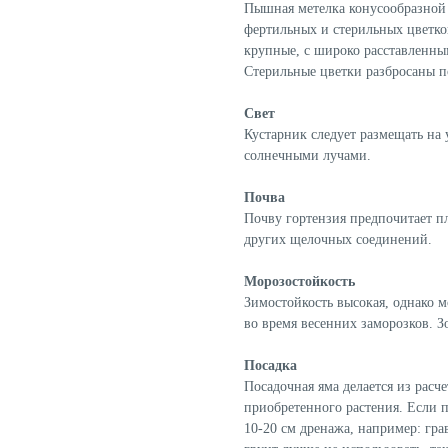
Пышная метелка конусообразной 
фертильных и стерильных цветко
крупные, с широко расставленн
Стерильные цветки разбросаны п
Свет
Кустарник следует размещать на 
солнечными лучами.
Почва
Почву гортензия предпочитает п
других щелочных соединений.
Морозостойкость
Зимостойкость высокая, однако 
во время весенних заморозков. З
Посадка
Посадочная яма делается из расч
приобретенного растения. Если п
10-20 см дренажа, например: гр