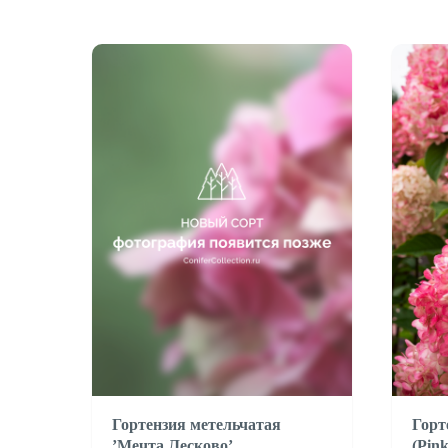
Гортензия метельчатая
Горт
’Мечта Лесково’
(Pin