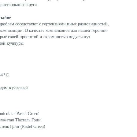
риствольного круга.
зайне
проблем соседствуют с гортензиями иных разновидностей,
композиции. В качестве компаньонов для нашей героини
орые своей простотой и скромностью подчеркнут
ой культуры.
34 °C
одом в розовый
iculata 'Pastel Green'
льчатая 'Пастель Грин'
тель Грин (Pastel Green)