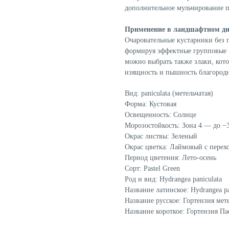
дополнительное мульчирование п
Применение в ландшафтном ди
Очаровательные кустарники без 
формируя эффектные групповые 
можно выбрать также злаки, кот
изящность и пышность благородн
Вид: paniculata (метельчатая)
Форма: Кустовая
Освещенность: Солнце
Морозостойкость: Зона 4 — до −
Окрас листвы: Зеленый
Окрас цветка: Лаймовый с перех
Период цветения: Лето-осень
Сорт: Pastel Green
Род и вид: Hydrangea paniculata
Название латинское: Hydrangea pan
Название русское: Гортензия мете
Название короткое: Гортензия Пас