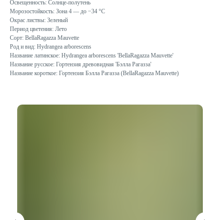
Освещенность: Солнце-полутень
Морозостойкость: Зона 4 — до −34 °C
Окрас листвы: Зеленый
Период цветения: Лето
Сорт: BellaRagazza Mauvette
Род и вид: Hydrangea arborescens
Название латинское: Hydrangea arborescens 'BellaRagazza Mauvette'
Название русское: Гортензия древовидная 'Бэлла Рагазза'
Название короткое: Гортензия Бэлла Рагазза (BellaRagazza Mauvette)