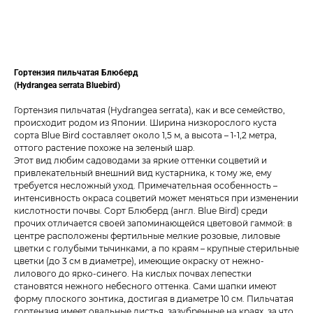
ДОБАВИТЬ В КОРЗИНУ
Гортензия пильчатая Блюберд
(Hydrangea serrata Bluebird)
Гортензия пильчатая (Hydrangea serrata), как и все семейство,
происходит родом из Японии. Ширина низкорослого куста
сорта Blue Bird составляет около 1,5 м, а высота – 1-1,2 метра,
оттого растение похоже на зеленый шар.
Этот вид любим садоводами за яркие оттенки соцветий и
привлекательный внешний вид кустарника, к тому же, ему
требуется несложный уход. Примечательная особенность –
интенсивность окраса соцветий может меняться при изменении
кислотности почвы. Сорт Блюберд (англ. Blue Bird) среди
прочих отличается своей запоминающейся цветовой гаммой: в
центре расположены фертильные мелкие розовые, лиловые
цветки с голубыми тычинками, а по краям – крупные стерильные
цветки (до 3 см в диаметре), имеющие окраску от нежно-
лилового до ярко-синего. На кислых почвах лепестки
становятся нежного небесного оттенка. Сами шапки имеют
форму плоского зонтика, достигая в диаметре 10 см. Пильчатая
гортензия имеет овальные листья, зазубренные на краях, за что