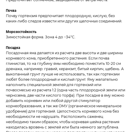
Почва
Почву гортензия предпочитает плодородную, кислую, без
каких-либо следов извести или других щелочных соединений.
Морозостойкость
Зимостойкая форма. Зона 4 до −34°C.
Посадка
Посадочная яма делается из расчета две высоты и две ширины
корневого кома, приобретенного растения. Если почва
глинистая, то на глубину ямы необходимо поместить 10-20 см
дренажа, например: гравий, керамзит, битый кирпич, щебень. А
выкопанный грунт лучше не использовать, так как гортензии
любят более плодородный и кислый грунт. Яму желательно
наполнить специальной землей для гортензий или
почвосмесью из расчета 1:2 (одна часть плодородной земли или
чернозема, две части кислого торфа). При посадке в яму можно
добавить корневин или любой другой стимулятор
корнеобразования, а так же ОМУ (органическое минеральное
удобрение) для гортензий. Целостность корневого кома без
необходимости не нарушать. Расположить саженец
необходимо таким образом, чтобы корневая шейка растения
находилась вровень с землей или была немного заглублена.