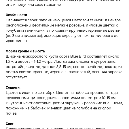
она и получила свое название.
Особенности
Отличается своей запоминающейся цветовой гаммой: в центре
расположены фертильные мелкие розовые, лиловые цветки с
голубыми тычинками, а по краям – крупные стерильные цветки
(до 3 см в диаметре), имеющие окраску от нежно-лилового до
ярко-синего.
Форма кроны и высота
Ширина низкорослого куста сорта Blue Bird составляет около
1,5 м, а высота – 1–1,2 метра. Листья расположены супротивно,
остро-яйцевидные, длиной 5,5-15 см, светло-зелёные, некоторые
листья светло-красные, черешок красноватый, осенняя окраска
отсутствует.
Соцветия
Цветет с июля по сентябрь. Цветет на побегах прошлого года
кружевными щитковидными соцветиями диаметром 10-15 см.
Внутренние фиолетовые цветки окружены розовыми внешними,
похожими на бабочек. Меняют цвет на голубой на кислой
почве.
Свет
Предпочитает солнечные, защищенные от ветра места.