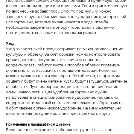
После посадки саженец хорошо поливают и мульчируют корой,
щепой, хвойным опадом или опилками. Если в приготовленную
почвосмесь не добавлялось ОМУ, то под мульчу можно
заделать в грунт любое минеральное удобрение для гортензий.
Все гортензии, которые выращиваются в виде штамба
необходимо закрепить на опору чтобы помочь растению
противостоять снеговым и ветровым нагрузкам.
Уход
Уход за гортензией предусматривает регулярное увлажнение
культуры и обрезку. За счет обрезки можно контролировать
сроки цветения, регулировать величину соцветия,
корректировать габитус куста. Способов обрезки гортензии
очень много, все зависит от поставленных задач. Конечно,
можно выращивать эти культуры и без обрезки, но при этом
соцветия будут очень мелкие, кусты будут загущаться, цветение
ослабевать. Лучшим периодом для этого станет окончание
зимы, начало весны. Для удобрения гортензий лучше
использовать специализированное удобрение, так как оно
содержит оптимальный состав микроэлементов. Гортензия не
любит свежее органическое удобрение. На зиму желательно
дополнительное мульчирование приствольного круга.
Применение в ландшафтном дизайне
Великолепно смотрится в небольших группах на газоне.