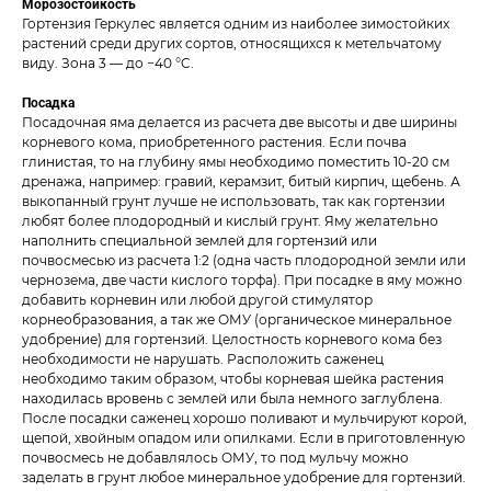
Морозостойкость
Гортензия Геркулес является одним из наиболее зимостойких
растений среди других сортов, относящихся к метельчатому
виду. Зона 3 — до −40 °C.
Посадка
Посадочная яма делается из расчета две высоты и две ширины
корневого кома, приобретенного растения. Если почва
глинистая, то на глубину ямы необходимо поместить 10-20 см
дренажа, например: гравий, керамзит, битый кирпич, щебень. А
выкопанный грунт лучше не использовать, так как гортензии
любят более плодородный и кислый грунт. Яму желательно
наполнить специальной землей для гортензий или
почвосмесью из расчета 1:2 (одна часть плодородной земли или
чернозема, две части кислого торфа). При посадке в яму можно
добавить корневин или любой другой стимулятор
корнеобразования, а так же ОМУ (органическое минеральное
удобрение) для гортензий. Целостность корневого кома без
необходимости не нарушать. Расположить саженец
необходимо таким образом, чтобы корневая шейка растения
находилась вровень с землей или была немного заглублена.
После посадки саженец хорошо поливают и мульчируют корой,
щепой, хвойным опадом или опилками. Если в приготовленную
почвосмесь не добавлялось ОМУ, то под мульчу можно
заделать в грунт любое минеральное удобрение для гортензий.