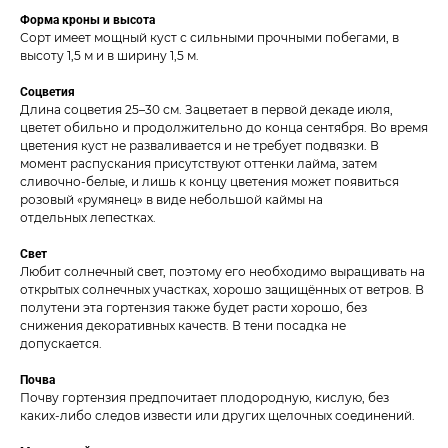
Форма кроны и высота
Сорт имеет мощный куст с сильными прочными побегами, в
высоту 1,5 м и в ширину 1,5 м.
Соцветия
Длина соцветия 25–30 см. Зацветает в первой декаде июля,
цветет обильно и продолжительно до конца сентября. Во время
цветения куст не разваливается и не требует подвязки. В
момент распускания присутствуют оттенки лайма, затем
сливочно-белые, и лишь к концу цветения может появиться
розовый «румянец» в виде небольшой каймы на
отдельных лепестках.
Свет
Любит солнечный свет, поэтому его необходимо выращивать на
открытых солнечных участках, хорошо защищённых от ветров. В
полутени эта гортензия также будет расти хорошо, без
снижения декоративных качеств. В тени посадка не
допускается.
Почва
Почву гортензия предпочитает плодородную, кислую, без
каких-либо следов извести или других щелочных соединений.