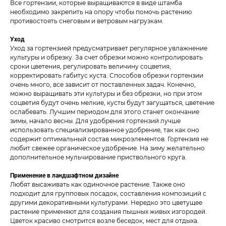
Все гортензии, которые выращиваются в виде штамба
необходимо закрепить на опору чтобы помочь растению
противостоять снеговым и ветровым нагрузкам.
Уход
Уход за гортензией предусматривает регулярное увлажнение
культуры и обрезку. За счет обрезки можно контролировать
сроки цветения, регулировать величину соцветия,
корректировать габитус куста. Способов обрезки гортензии
очень много, все зависит от поставленных задач. Конечно,
можно выращивать эти культуры и без обрезки, но при этом
соцветия будут очень мелкие, кусты будут загущаться, цветение
ослабевать. Лучшим периодом для этого станет окончание
зимы, начало весны. Для удобрения гортензий лучше
использовать специализированное удобрение, так как оно
содержит оптимальный состав микроэлементов. Гортензия не
любит свежее органическое удобрение. На зиму желательно
дополнительное мульчирование приствольного круга.
Применение в ландшафтном дизайне
Любят высаживать как одиночное растение. Также оно
подходит для групповых посадок, составления композиций с
другими декоративными культурами. Нередко это цветущее
растение применяют для создания пышных живых изгородей.
Цветок красиво смотрится возле беседок, мест для отдыха.