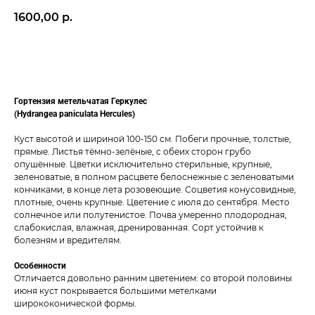
1600,00
р.
ДОБАВИТЬ В КОРЗИНУ
Гортензия метельчатая Геркулес
(Hydrangea paniculata Hercules)
Куст высотой и шириной 100-150 см. Побеги прочные, толстые,
прямые. Листья тёмно-зелёные, с обеих сторон грубо
опушённые. Цветки исключительно стерильные, крупные,
зеленоватые, в полном расцвете белоснежные с зеленоватыми
кончиками, в конце лета розовеющие. Соцветия конусовидные,
плотные, очень крупные. Цветение с июля до сентября. Место
солнечное или полутенистое. Почва умеренно плодородная,
слабокислая, влажная, дренированная. Сорт устойчив к
болезням и вредителям.
Особенности
Отличается довольно ранним цветением: со второй половины
июня куст покрывается большими метелками
ширококонической формы.