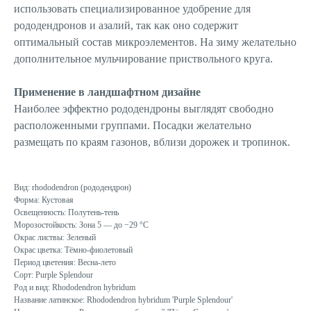
использовать специализированное удобрение для
рододендронов и азалий, так как оно содержит
оптимальный состав микроэлементов. На зиму желательно
дополнительное мульчирование приствольного круга.
Применение в ландшафтном дизайне
Наиболее эффектно рододендроны выглядят свободно
расположенными группами. Посадки желательно
размещать по краям газонов, вблизи дорожек и тропинок.
Вид: rhododendron (рододендрон)
Форма: Кустовая
Освещенность: Полутень-тень
Морозостойкость: Зона 5 — до −29 °C
Окрас листвы: Зеленый
Окрас цветка: Тёмно-фиолетовый
Период цветения: Весна-лето
Сорт: Purple Splendour
Род и вид: Rhododendron hybridum
Название латинское: Rhododendron hybridum 'Purple Splendour'