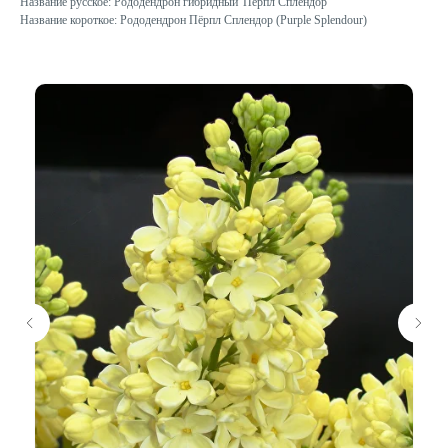
Название русское: Рододендрон гибридный 'Пёрпл Сплендор'
Название короткое: Рододендрон Пёрпл Сплендор (Purple Splendour)