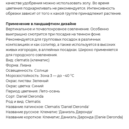
качестве удобрения можно использовать золу. Во время
цветения подкармливать не рекомендуется. Интенсивность
обрезки зависит от того к какой группе принадлежит растение.
Применение в ландшафтном дизайне
Вертикальное и почвопокровное озеленение. Особенно
выигрышно смотрится при посадке на темном фоне.
Рекомендуется для групповых посадок в различных
композициях и как солитер, а также используется в высоких
живых изгородях, в аллейных посадках. Широко применяется
для городского озеленения.
Вид: clematis​ (клематис​)
Форма: Лиана
Освещенность: Солнце
Морозостойкость: Зона 3 — до −40 °C
Окрас листвы: Зеленый
Окрас цветка: Синий
Период цветения: Лето-осень
Сорт: Daniel Deronda
Род и вид: Clematis
Название латинское: Clematis 'Daniel Deronda'
Название русское: Клематис 'Даниэль Деронда'
Название короткое: Клематис Даниэль Деронда (Danie Deronda)