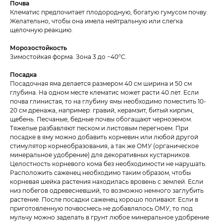
Почва
Клематис предпочитает плодородную, богатую гумусом почву.
Желательно, чтобы она имела нейтральную или слегка
щелочную реакцию.
Морозостойкость
Зимостойкая форма. Зона 3 до −40°C.
Посадка
Посадочная яма делается размером 40 см ширина и 50 см
глубина. На одном месте клематис может расти 40 лет. Если
почва глинистая, то на глубину ямы необходимо поместить 10-
20 см дренажа, например: гравий, керамзит, битый кирпич,
щебень. Песчаные, бедные почвы обогащают черноземом.
Тяжелые разбавляют песком и листовым перегноем. При
посадке в яму можно добавить корневин или любой другой
стимулятор корнеобразования, а так же ОМУ (органическое
минеральное удобрение) для декоративных кустарников.
Целостность корневого кома без необходимости не нарушать.
Расположить саженец необходимо таким образом, чтобы
корневая шейка растения находилась вровень с землей. Если
низ побегов одревесневший, то возможно немного заглубить
растение. После посадки саженец хорошо поливают. Если в
приготовленную почвосмесь не добавлялось ОМУ, то под
мульчу можно заделать в грунт любое минеральное удобрение