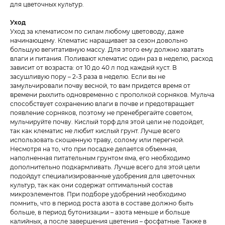
для цветочных культур.
Уход
Уход за клематисом по силам любому цветоводу, даже
начинающему. Клематис наращивает за сезон довольно
большую вегитативную массу. Для этого ему должно хватать
влаги и питания. Поливают клематис один раз в неделю, расход
зависит от возраста: от 10 до 40 л под каждый куст. В
засушливую пору – 2-3 раза в неделю. Если вы не
замульчировали почву весной, то вам придется время от
времени рыхлить одновременно с прополкой сорняков. Мульча
способствует сохранению влаги в почве и предотвращает
появление сорняков, поэтому не пренебрегайте советом,
мульчируйте почву. Кислый торф для этой цели не подойдет,
так как клематис не любит кислый грунт. Лучше всего
использовать скошенную траву, солому или перегной.
Несмотря на то, что при посадке делается объемная,
наполненная питательным грунтом яма, его необходимо
дополнительно подкармливать. Лучше всего для этой цели
подойдут специализированные удобрения для цветочных
культур, так как они содержат оптимальный состав
микроэлементов. При подборе удобрений необходимо
помнить, что в период роста азота в составе должно быть
больше, в период бутонизации – азота меньше и больше
калийных, а после завершения цветения – фосфатные. Также в