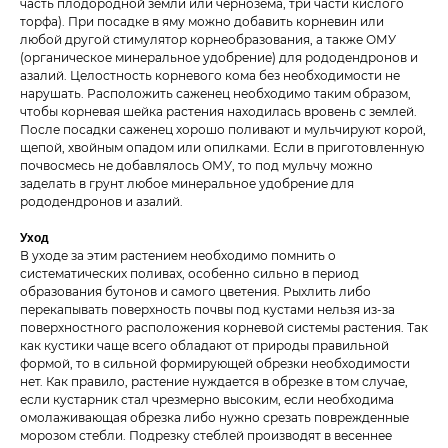
часть плодородной земли или чернозема, три части кислого
торфа). При посадке в яму можно добавить корневин или
любой другой стимулятор корнеобразования, а также ОМУ
(органическое минеральное удобрение) для рододендронов и
азалий. Целостность корневого кома без необходимости не
нарушать. Расположить саженец необходимо таким образом,
чтобы корневая шейка растения находилась вровень с землей.
После посадки саженец хорошо поливают и мульчируют корой,
щепой, хвойным опадом или опилками. Если в приготовленную
почвосмесь не добавлялось ОМУ, то под мульчу можно
заделать в грунт любое минеральное удобрение для
рододендронов и азалий.
Уход
В уходе за этим растением необходимо помнить о
систематических поливах, особенно сильно в период
образования бутонов и самого цветения. Рыхлить либо
перекапывать поверхность почвы под кустами нельзя из-за
поверхностного расположения корневой системы растения. Так
как кустики чаще всего обладают от природы правильной
формой, то в сильной формирующей обрезки необходимости
нет. Как правило, растение нуждается в обрезке в том случае,
если кустарник стал чрезмерно высоким, если необходима
омолаживающая обрезка либо нужно срезать поврежденные
морозом стебли. Подрезку стеблей производят в весеннее