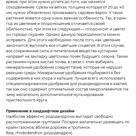
время, при этом нужно успеть до того, как начнется
сокодвижение. Срезы на ветках, толщина которых от 20 до 40
мм, нужно обязательно промазывать садовым варом. У таких
растений имеется одна очень важная особенность. Так, в один
год их цветение и плодоношение отличается своей
обильностью, при этом на следующий ― плодоносит и цветет
он гораздо скуднее. Однако данную периодичность можно
исправить. Для этого необходимо после того, как цветение
закончится, выломать все отцветшие соцветия. В этом случае,
все сохраненные силы и питательные вещества кустарник
направит на закладку цветочных почек будущего сезона. Таким
растениям нужна кислая почва, в связи с этим выбирать
минеральные удобрения следует такие, которые не нарушат
реакцию среды. Минеральные удобрения подбираются без
содержания в них хлора и кальция. Лучше всего использовать
специализированное удобрение для рододендронов и азалий,
так как оно содержит оптимальный состав микроэлементов. На
зиму желательно дополнительное мульчирование
приствольного круга.
Применение в ландшафтном дизайне
Наиболее эффектно рододендроны выглядят свободно
расположенными группами. Посадки желательно размещать по
краям газонов, вблизи дорожек и тропинок.
Вид: rhododendron (рододендрон)