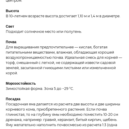
центром.
Высота
В 10–летнем возрасте высота достигает 1,10 м и 1,4 м в диаметре.
Свет
Подходит солнечное место или полутень.
Почва
Для выращивания предпочтительнее — кислая, богатая
питательными веществами, влажная, обладающая хорошей
воздухопроницаемостью почва. Идеальная смесь для корней —
торф, смешанный с легкой, не содержащей извести садовой
землей, засыпанной гниющими листьями или измельченной
корой.
Морозостойкость
Зимостойкая форма. Зона 5 до −29 °C.
Посадка
Посадочная яма делается из расчета две высоты и две ширины
корневого кома, приобретенного растения. Если почва
глинистая, то на глубину ямы необходимо поместить 10-20 см
дренажа, например: гравий, керамзит, битый кирпич, щебень.
Яму желательно наполнить почвосмесью из расчета 1:3 (одна