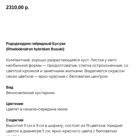
2310,00
р.
ДОБАВИТЬ В КОРЗИНУ
Рододендрон гибридный Бусуки
(Rhododendron hybridum Busuki)
Компактный, хорошо разрастающийся куст. Листья у него
необычной формы — продолговатые, слегка остроконечные, со
светлой кромкой и заметными жилками. Выделяется окрасом
своих цветков — ярко-красные с беловатым центром.
Вид
Вечнозеленый кустарник.
Цветение
Цветет в начале–середине июня.
Соцветия
Высотой 11 см и 9 см в ширину, состоят из 19 цветков. Каждый
цветок в диаметре 5 см, ярко-красного цвета с беловатым